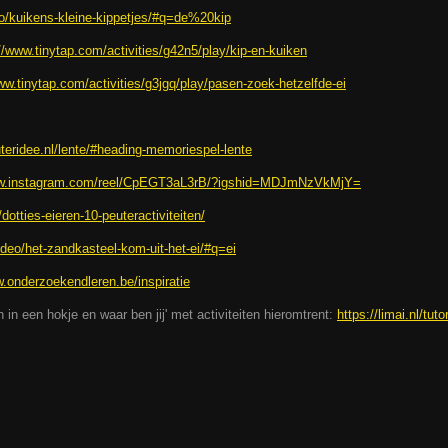
deo/kuikens-kleine-kippetjes/#q=de%20kip
//www.tinytap.com/activities/g42n5/play/kip-en-kuiken
ww.tinytap.com/activities/g3jgq/play/pasen-zoek-hetzelfde-ei
uteridee.nl/lente/#heading-memoriespel-lente
ww.instagram.com/reel/CpEGT3aL3rB/?igshid=MDJmNzVkMjY=
/dotties-eieren-10-peuteractiviteiten/
video/het-zandkasteel-kom-uit-het-ei/#q=ei
w.onderzoekendleren.be/inspiratie
n in een hokje en waar ben jij' met activiteiten hieromtrent:
https://limai.nl/tuto