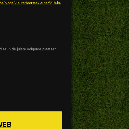
be/blogs/kleuter/eerstekleuter/k1b-in-
jes in de juiste volgorde plaatsen;
WEB