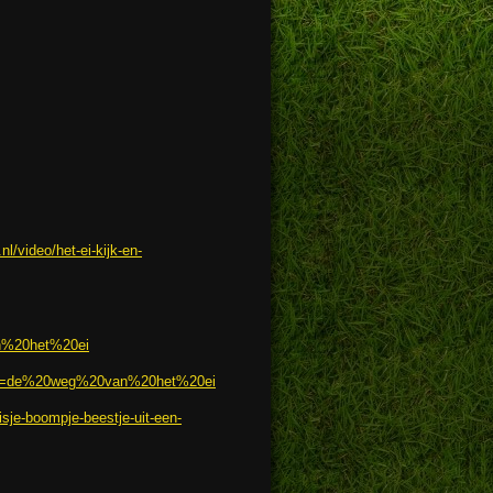
.nl/video/het-ei-kijk-en-
van%20het%20ei
der/#q=de%20weg%20van%20het%20ei
uisje-boompje-beestje-uit-een-