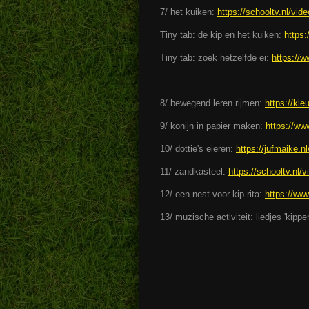
7/ het kuiken:
https://schooltv.nl/vi
Tiny tab: de kip en het kuiken:
https:
Tiny tab: zoek hetzelfde ei:
https://w
8/ bewegend leren rijmen:
https://kle
9/ konijn in papier maken:
https://w
10/ dottie's eieren:
https://jufmaike.nl
11/ zandkasteel:
https://schooltv.nl/
12/ een nest voor kip rita:
https://ww
13/ muzische activiteit: liedjes 'kippe