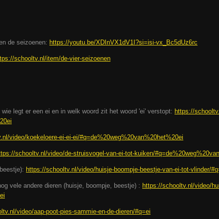
 en de seizoenen:
https://youtu.be/XDInVX1dV1I?si=isi-vx_Bc5dUz6rc
tps://schooltv.nl/item/de-vier-seizoenen
; wie legt er een ei en in welk woord zit het woord 'ei' verstopt:
https://schooltv
20ei
tv.nl/video/koekeloere-ei-ei-ei/#q=de%20weg%20van%20het%20ei
ttps://schooltv.nl/video/de-struisvogel-van-ei-tot-kuiken/#q=de%20weg%20
 beestje):
https://schooltv.nl/video/huisje-boompje-beestje-van-ei-tot-vlin
og vele andere dieren (huisje, boompje, beestje) :
https://schooltv.nl/video/h
ei
oltv.nl/video/aap-poot-pies-sammie-en-de-dieren/#q=ei