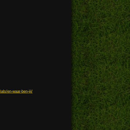
rials/en-waar-ben-jij/