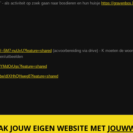
is' - als activiteit op zoek gaan naar bosdieren en hun huisje
https://gravenbos.
be/--5M7-nuUvU?feature=shared
(acvoorbereiding via drive) - K moeten de woord
en/uitbeelden
4NYMdOrUgs?feature=shared
u.be/dIXHhQHweg8?feature=shared
K JOUW EIGEN WEBSITE MET
JOUW