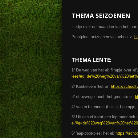
THEMA SEIZOENEN
Liedje over de maanden van het jaar
Praatplaat seizoenen via schooltv:
ht
THEMA LENTE:
1/ De weg van het ei: filmpje over 'ei'
lees/#q=de%20weg%20van%20het%
2/ Koekeloere 'het ei':
https://school
3/ struisvogel heeft het grootste ei:
h
4/ van ei tot vinder (huisje, boompje,
5/ Uit een ei komt een kip maar ook n
ei/#q=de%20weg%20van%20het%20
6/ 'aap-poot-pies: het ei:
https://scho