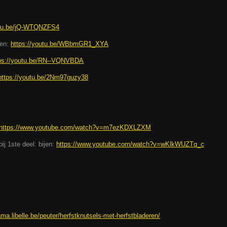
utu.be/jQ-WTQNZFS4
ren:
https://youtu.be/WBbmGR1_XYA
ps://youtu.be/RN--VQNVBDA
https://youtu.be/2Nm97guzy38
https://www.youtube.com/watch?v=m7ezKDXLZXM
ij 1ste deel: bijen:
https://www.youtube.com/watch?v=wKlkWUZTq_c
ma.libelle.be/peuter/herfstknutsels-met-herfstbladeren/