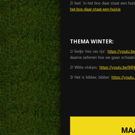
2/ lied: 'in het bos daar staat een hu
het-bos-daar-staat-een-huisje
THEMA WINTER:
1/ liedje 'ries ras rijs':
https://youtu.
daarna oefenen hoe we gaan schaats
2/ Witte vlokjes:
https://youtu.be/9
3/ Het is bibber, bibber:
https://yout
MAA