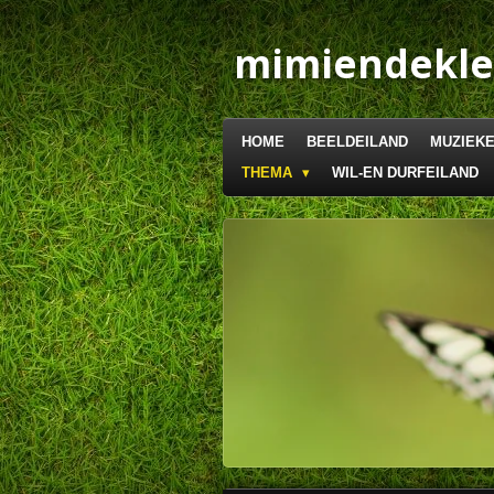
Ga
direct
mimiendekle
naar
de
hoofdinhoud
HOME
BEELDEILAND
MUZIEKE
THEMA
WIL-EN DURFEILAND