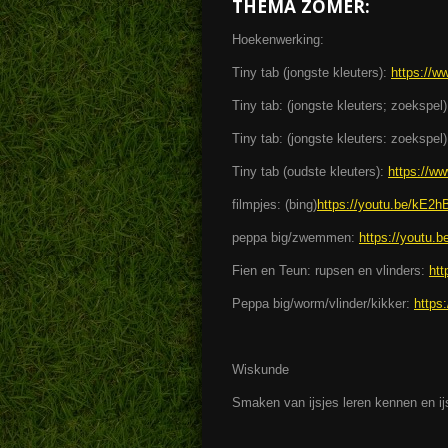
THEMA ZOMER:
Hoekenwerking:
Tiny tab (jongste kleuters):
https://w
Tiny tab: (jongste kleuters; zoekspel
Tiny tab: (jongste kleuters: zoekspel
Tiny tab (oudste kleuters):
https://ww
filmpjes: (bing)
https://youtu.be/kE
peppa big/zwemmen:
https://youtu
Fien en Teun: rupsen en vlinders:
htt
Peppa big/worm/vlinder/kikker:
https
Wiskunde
Smaken van ijsjes leren kennen en ijs