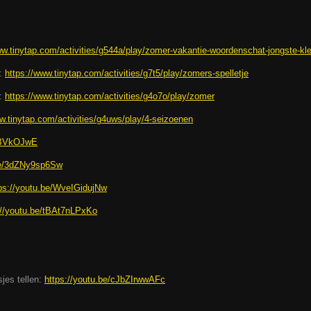
ww.tinytap.com/activities/g544a/play/zomer-vakantie-woordenschat-jongste-kl
):
https://www.tinytap.com/activities/g7t5/play/zomers-spelletje
):
https://www.tinytap.com/activities/g4o7o/play/zomer
w.tinytap.com/activities/g4uws/play/4-seizoenen
2hBVkOJwE
.be/3dZNy9sp6Sw
ps://youtu.be/WveIGidujNw
://youtu.be/tBAt7nLPxKo
jes tellen:
https://youtu.be/cJbZIrwwAFc