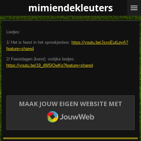
mimiendekleuters
Ga
direct
naar
de
hoofdinhoud
Liedjes:
1/ Het is feest in het sprookjesbos:
https://youtu.be/JsvoEutLpyA?
feature=shared
2/ Feestdagen (kerst): vrolijke liedjes:
https://youtu.be/19_dW5IOwKg?feature=shared
MAAK JOUW EIGEN WEBSITE MET
JOUWWEB