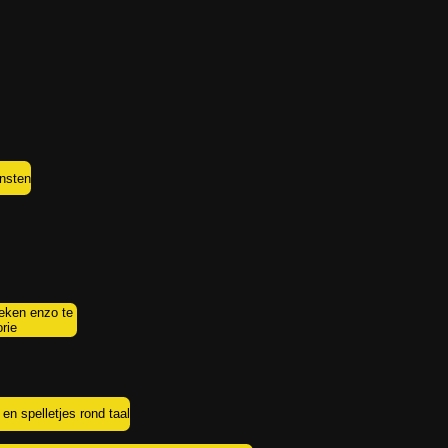
insten
oeken enzo te
orie
en spelletjes rond taal