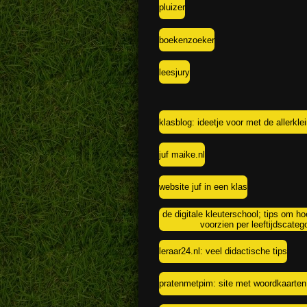
pluizer
boekenzoeker
leesjury
klasblog: ideetje voor met de allerkle
juf maike.nl
website juf in een klas
de digitale kleuterschool; tips om h
voorzien per leeftijdscateg
leraar24.nl: veel didactische tips
pratenmetpim: site met woordkaarten 