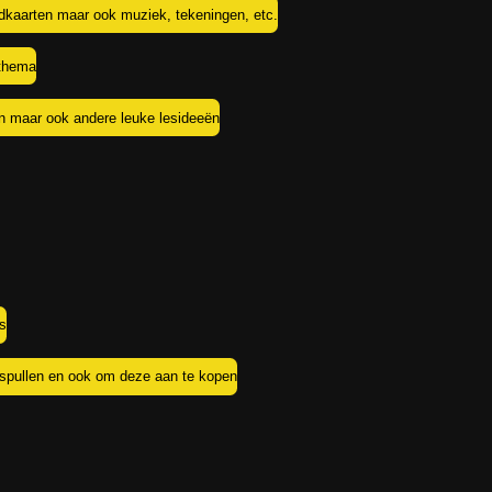
rdkaarten maar ook muziek, tekeningen, etc.
 thema
n maar ook andere leuke lesideeën
as
spullen en ook om deze aan te kopen