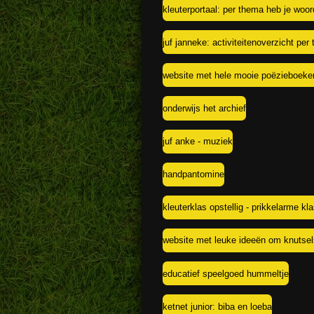
kleuterportaal: per thema heb je woo
juf janneke: activiteitenoverzicht per
website met hele mooie poëzieboeke
onderwijs het archief
juf anke - muziek
handpantomine
kleuterklas opstellig - prikkelarme kl
website met leuke ideeën om knutsel
educatief speelgoed hummeltje
ketnet junior: biba en loeba