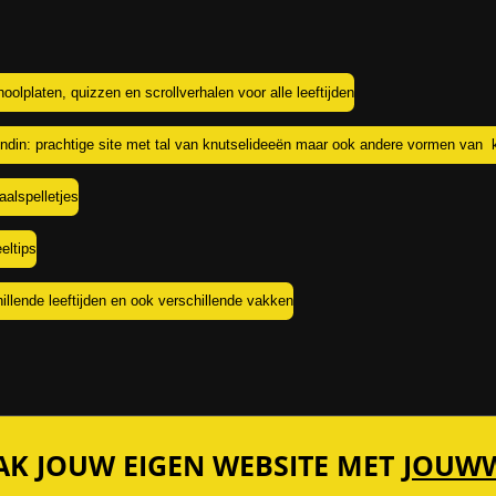
hoolplaten, quizzen en scrollverhalen voor alle leeftijden
in: prachtige site met tal van knutselideeën maar ook andere vormen van k
taalspelletjes
eltips
illende leeftijden en ook verschillende vakken
K JOUW EIGEN WEBSITE MET
JOUW