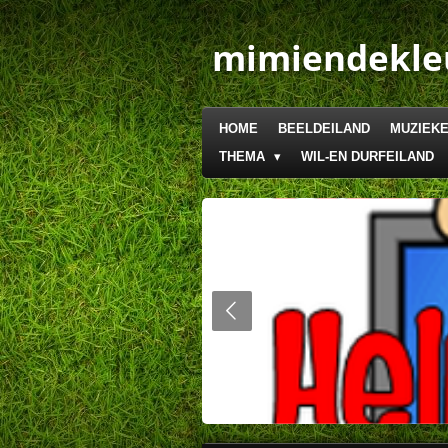
Ga
direct
mimiendekle
naar
de
hoofdinhoud
HOME
BEELDEILAND
MUZIEKE
THEMA
WIL-EN DURFEILAND