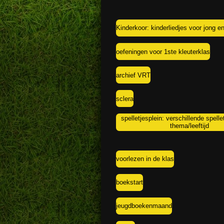
Kinderkoor: kinderliedjes voor jong e
oefeningen voor 1ste kleuterklas
archief VRT
sclera
spelletjesplein: verschillende spell
thema/leeftijd
voorlezen in de klas
boekstart
jeugdboekenmaand