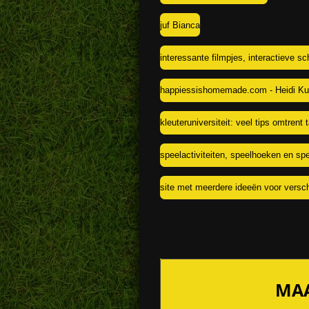
juf Bianca
interessante filmpjes, interactieve sc
happiessishomemade.com - Heidi Kund
kleuteruniversiteit: veel tips omtrent 
speelactiviteiten, speelhoeken en spe
site met meerdere ideeën voor versch
MAA