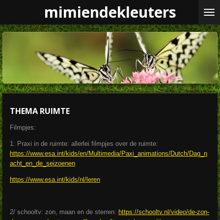
mimiendekleuters
Ga
direct
naar
de
hoofdinhoud
THEMA RUIMTE
Filmpjes:
1: Praxi in de ruimte: allerlei filmpjes over de ruimte:
https://www.esa.int/kids/en/Multimedia/Paxi_animations/Dutch/Dag_n
acht_en_de_seizoenen
https://www.esa.int/kids/nl/leren
2/ schooltv: zon, maan en de sterren:
https://schooltv.nl/video/de-zon-