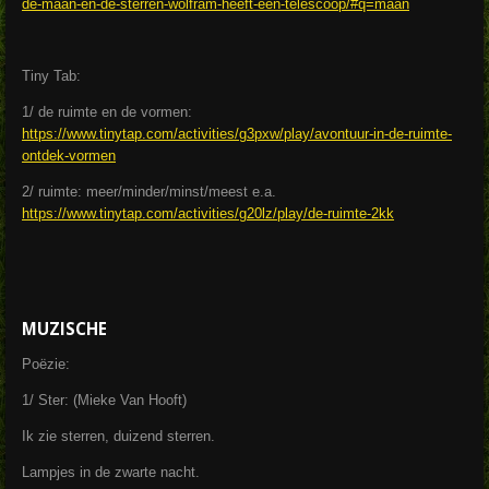
de-maan-en-de-sterren-wolfram-heeft-een-telescoop/#q=maan
Tiny Tab:
1/ de ruimte en de vormen:
https://www.tinytap.com/activities/g3pxw/play/avontuur-in-de-ruimte-
ontdek-vormen
2/ ruimte: meer/minder/minst/meest e.a.
https://www.tinytap.com/activities/g20lz/play/de-ruimte-2kk
MUZISCHE
Poëzie:
1/ Ster: (Mieke Van Hooft)
Ik zie sterren, duizend sterren.
Lampjes in de zwarte nacht.