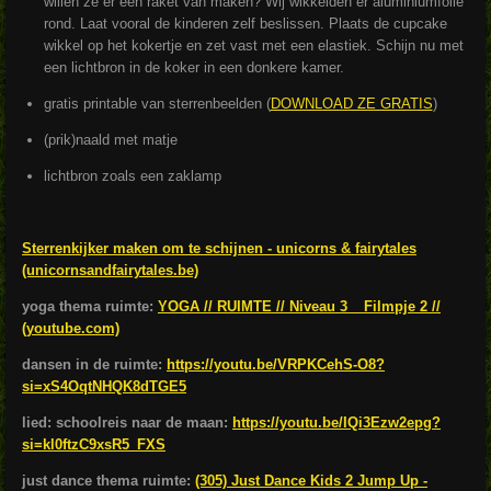
willen ze er een raket van maken? Wij wikkelden er aluminiumfolie
rond. Laat vooral de kinderen zelf beslissen. Plaats de cupcake
wikkel op het kokertje en zet vast met een elastiek. Schijn nu met
een lichtbron in de koker in een donkere kamer.
gratis printable van sterrenbeelden (
DOWNLOAD ZE GRATIS
)
(prik)naald met matje
lichtbron zoals een zaklamp
Sterrenkijker maken om te schijnen - unicorns & fairytales
(unicornsandfairytales.be)
yoga thema ruimte:
YOGA // RUIMTE // Niveau 3 _ Filmpje 2 //
(youtube.com)
dansen in de ruimte:
https://youtu.be/VRPKCehS-O8?
si=xS4OqtNHQK8dTGE5
lied: schoolreis naar de maan:
https://youtu.be/IQi3Ezw2epg?
si=kl0ftzC9xsR5_FXS
just dance thema ruimte:
(305) Just Dance Kids 2 Jump Up -