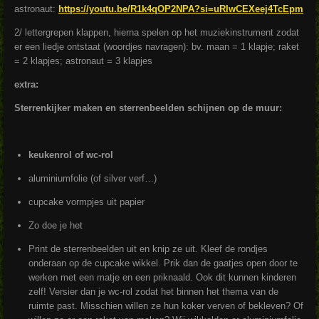
astronaut:
https://youtu.be/R1k4qOP2NPA?si=uRIwCEXeej4TcEpm
2/ lettergrepen klappen, hierna spelen op het muziekinstrument zodat
er een liedje ontstaat (woordjes navragen): bv. maan = 1 klapje; raket
= 2 klapjes; astronaut = 3 klapjes
extra:
Sterrenkijker maken en sterrenbeelden schijnen op de muur:
keukenrol of wc-rol
aluminiumfolie (of silver verf…)
cupcake vormpjes uit papier
Zo doe je het
Print de sterrenbeelden uit en knip ze uit. Kleef de rondjes
onderaan op de cupcake wikkel. Prik dan de gaatjes open door te
werken met een matje en een priknaald. Ook dit kunnen kinderen
zelf! Versier dan je wc-rol zodat het binnen het thema van de
ruimte past. Misschien willen ze hun koker verven of bekleven? Of