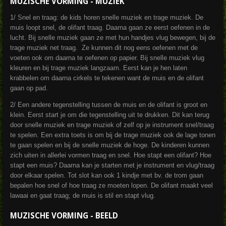
MUZISCHE VORMING - MUZIEK
1/ Snel en traag: de kids horen snelle muziek en trage muziek. De
muis loopt snel, de olifant traag. Daarna gaan ze eerst oefenen in de
lucht. Bij snelle muziek gaan ze met hun handjes vlug bewegen, bij de
trage muziek net traag. Ze kunnen dit nog eens oefenen met de
voeten ook om daarna te oefenen op papier. Bij snelle muziek vlug
kleuren en bij trage muziek langzaam. Eerst kan je hen laten
krabbelen om daarna cirkels te tekenen want de muis en de olifant
gaan op pad.
2/ Een andere tegenstelling tussen de muis en de olifant is groot en
klein. Eerst start je om die tegenstelling uit te drukken. Dit kan terug
door snelle muziek en trage muziek of zelf op je instrument snel/traag
te spelen. Een extra toets is om bij de trage muziek ook de lage tonen
te gaan spelen en bij de snelle muziek de hoge. De kinderen kunnen
zich uiten in allerlei vormen traag en snel. Hoe stapt een olifant? Hoe
stapt een muis? Daarna kan je starten met je instrument en vlug/traag
door elkaar spelen. Tot slot kan ook 1 kindje met bv. de trom gaan
bepalen hoe snel of hoe traag ze moeten lopen. De olifant maakt veel
lawaai en gaat traag; de muis is stil en stapt vlug.
MUZISCHE VORMING - BEELD