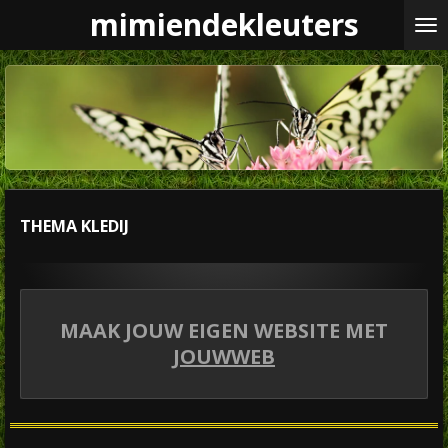
mimiendekleuters
Ga
direct
naar
de
hoofdinhoud
THEMA KLEDIJ
MAAK JOUW EIGEN WEBSITE MET
JOUWWEB