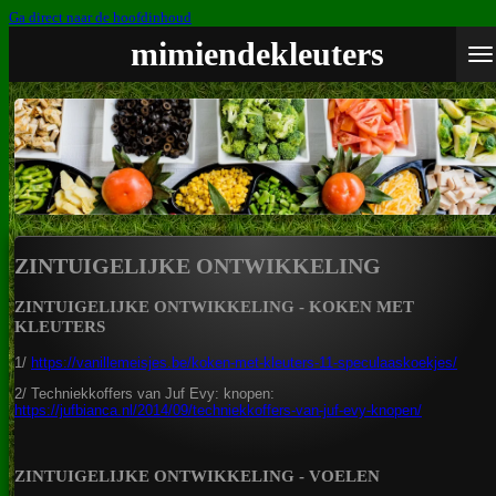
Ga direct naar de hoofdinhoud
mimiendekleuters
ZINTUIGELIJKE ONTWIKKELING
ZINTUIGELIJKE ONTWIKKELING - KOKEN MET
KLEUTERS
1/
https://vanillemeisjes.be/koken-met-kleuters-11-speculaaskoekjes/
2/ Techniekkoffers van Juf Evy: knopen:
https://jufbianca.nl/2014/09/techniekkoffers-van-juf-evy-knopen/
ZINTUIGELIJKE ONTWIKKELING - VOELEN