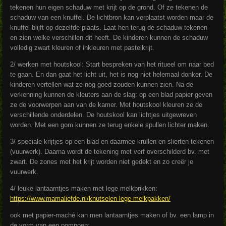
tekenen hun eigen schaduw met krijt op de grond. Of ze tekenen de
schaduw van een knuffel. De lichtbron kan verplaatst worden maar de
knuffel blijft op dezelfde plaats. Laat hen terug de schaduw tekenen
en zien welke verschillen dit heeft. De kinderen kunnen de schaduw
volledig zwart kleuren of inkleuren met pastelkrijt.
2/ werken met houtskool: Start bespreken van het ritueel om naar bed
te gaan. En dan gaat het licht uit, het is nog niet helemaal donker. De
kinderen vertellen wat ze nog goed zouden kunnen zien. Na de
verkenning kunnen de kleuters aan de slag: op een blad papier geven
ze de voorwerpen aan van de kamer. Met houtskool kleuren ze de
verschillende onderdelen. De houtskool kan lichtjes uitgewreven
worden. Met een gom kunnen ze terug enkele spullen lichter maken.
3/ speciale krijtjes op een blad en daarmee krullen en slierten tekenen
(vuurwerk). Daarna wordt de tekening met verf overschilderd bv. met
zwart. De zones met het krijt worden niet gedekt en zo creër je
vuurwerk.
4/ leuke lantaarntjes maken met lege melkbrikken:
https://www.mamaliefde.nl/knutselen-lege-melkpakken/
ook met papier-maché kan men lantaarntjes maken of bv. een lamp in
de vorm van een pompoen: