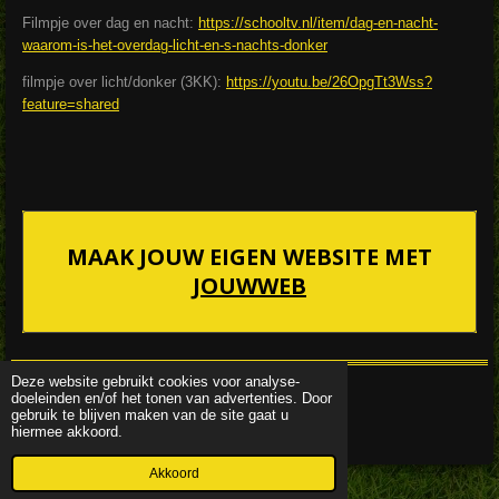
Filmpje over dag en nacht:
https://schooltv.nl/item/dag-en-nacht-
waarom-is-het-overdag-licht-en-s-nachts-donker
filmpje over licht/donker (3KK):
https://youtu.be/26OpgTt3Wss?
feature=shared
MAAK JOUW EIGEN WEBSITE MET
JOUWWEB
Deze website gebruikt cookies voor analyse-
doeleinden en/of het tonen van advertenties. Door
© 2022 - 2026 mimiendekleuters
gebruik te blijven maken van de site gaat u
Powered by
JouwWeb
hiermee akkoord.
Akkoord