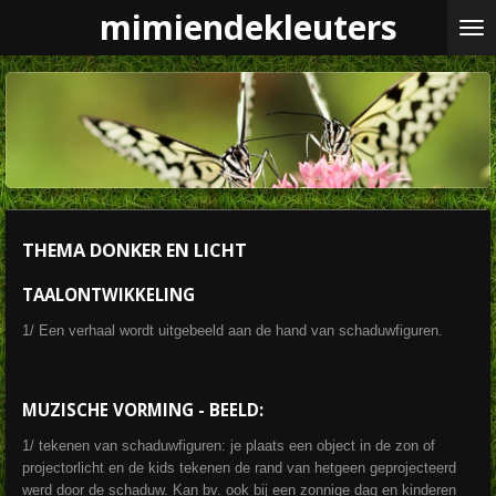
mimiendekleuters
Ga
direct
naar
de
hoofdinhoud
THEMA DONKER EN LICHT
TAALONTWIKKELING
1/ Een verhaal wordt uitgebeeld aan de hand van schaduwfiguren.
MUZISCHE VORMING - BEELD:
1/ tekenen van schaduwfiguren: je plaats een object in de zon of
projectorlicht en de kids tekenen de rand van hetgeen geprojecteerd
werd door de schaduw. Kan bv. ook bij een zonnige dag en kinderen