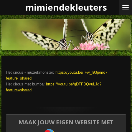
mimiendekleuters
Ga
direct
naar
de
hoofdinhoud
Het circus - muziekmonster:
https://youtu.be/IFw_f93jemo?
feature=shared
Het circus met bumba:
https://youtu.be/gDTFDQyuLJg?
feature=shared
MAAK JOUW EIGEN WEBSITE MET
JOUWWEB